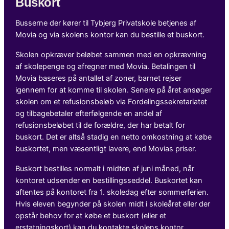
Buskort
Busserne der kører til Tybjerg Privatskole betjenes af
Movia og via skolens kontor kan du bestille et buskort.
Skolen opkræver beløbet sammen med en opkrævning
af skolepenge og afregner med Movia. Betalingen til
Movia baseres på antallet af zoner, barnet rejser
igennem for at komme til skolen. Senere på året ansøger
skolen om et refusionsbeløb via Fordelingssekretariatet
og tilbagebetaler efterfølgende en andel af
refusionsbeløbet til de forældre, der har betalt for
buskort. Det er altså stadig en netto omkostning at købe
buskortet, men væsentligt lavere, end Movias priser.
Buskort bestilles normalt i midten af juni måned, når
kontoret udsender en bestillingsseddel. Buskortet kan
aftentes på kontoret fra 1. skoledag efter sommerferien.
Hvis eleven begynder på skolen midt i skoleåret eller der
opstår behov for at købe et buskort (eller et
erstatningskort) kan du kontakte skolens kontor.